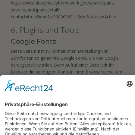
https://www.dataprivacyframework.gov/s/participant-
search/participant-detail?
contact=true&id=a2zt000000001L5AAI&status=Active
6. Plugins und Tools
Google Fonts
Diese Seite nutzt zur einheitlichen Darstellung von
Schriftarten so genannte Google Fonts, die von Google
bereitgestellt werden. Beim Aufruf einer Seite lädt Ihr
Browser die benötigten Fonts in ihren Browsercache, um
Texte und Schriftarten korrekt anzuzeigen.
Zu diesem Zweck muss der von Ihnen verwendete
Browser Verbindung zu den Servern von Google
aufnehmen. Hierdurch erlangt Google Kenntnis darüber,
dass über Ihre IP-Adresse diese Website aufgerufen
wurde. Die Nutzung von Google Fonts erfolgt auf
Grundlage von Art. 6 Abs. 1 lit. f DSGVO. Der
Websitebetreiber hat ein berechtigtes Interesse an der